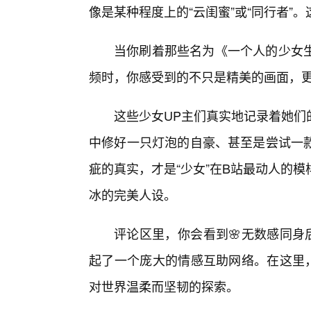
像是某种程度上的“云闺蜜”或“同行者”
当你刷着那些名为《一个人的少女
频时，你感受到的不只是精美的画面，
这些少女UP主们真实地记录着她们
中修好一只灯泡的自豪、甚至是尝试一
疵的真实，才是“少女”在B站最动人的
冰的完美人设。
评论区里，你会看到🌸无数感同身
起了一个庞大的情感互助网络。在这里，
对世界温柔而坚韧的探索。