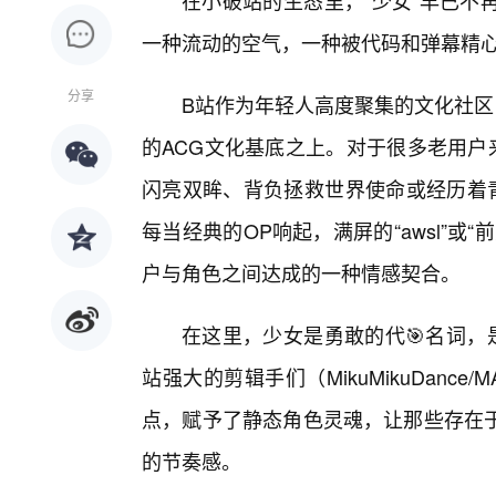
在小破站的生态里，“少女”早已不
一种流动的空气，一种被代码和弹幕精
分享
B站作为年轻人高度聚集的文化社区
的ACG文化基底之上。对于很多老用户
闪亮双眸、背负拯救世界使命或经历着
每当经典的OP响起，满屏的“awsl”
户与角色之间达成的一种情感契合。
在这里，少女是勇敢的代🎯名词，
站强大的剪辑手们（MikuMikuDan
点，赋予了静态角色灵魂，让那些存在
的节奏感。