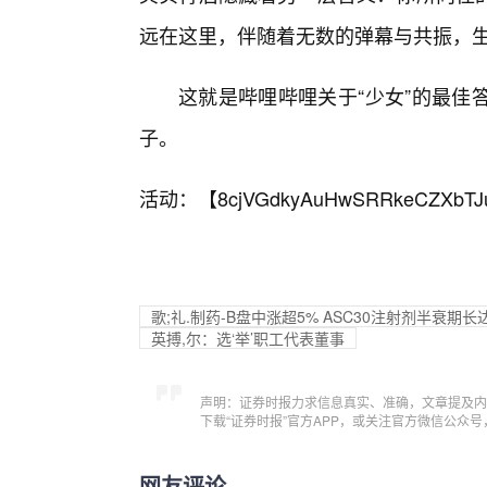
远在这里，伴随着无数的弹幕与共振，生
这就是哔哩哔哩关于“少女”的最佳
子。
活动：【
8cjVGdkyAuHwSRRkeCZXbTJ
歌;礼.制药-B盘中涨超5% ASC30注射剂半衰期长
英搏,尔：选‘举’职工代表董事
声明：证券时报力求信息真实、准确，文章提及内
下载“证券时报”官方APP，或关注官方微信公众
网友评论